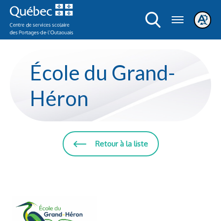
Ouvrir
Ouvrir
la
le
navigation
menu
du
d'acces
site
École du Grand-
Héron
Retour à la liste